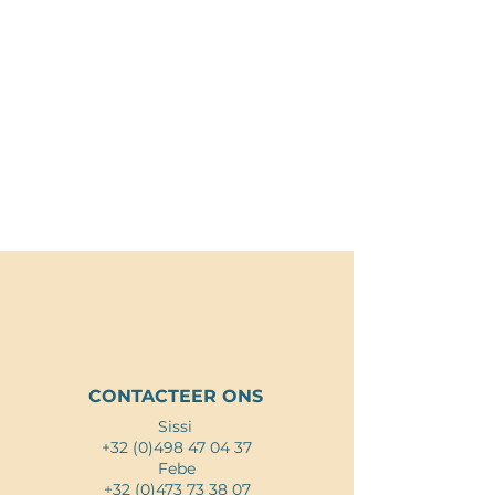
JIJ VERDIENT EEN
TIME-OUT IN
LIMBURG!
CONTACTEER ONS
Sissi
+32 (0)498 47 04 37
Febe
+32 (0)473 73 38 07