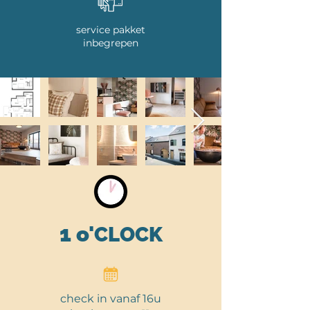
service pakket
inbegrepen
1 o'
CLOCK
check in vanaf 16u