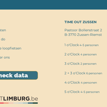
TIME OUT ZUSSEN
ten
Pastoor Bollenstraat 2
B-3770 Zussen-Riemst
 do
1 o'Clock
4-5 personen
 loopfietsen
2 o'Clock
4 persone
n
er ons
3 o'Clock
2 personen
2 + 3 o'Clock
6 personen
heck data
4 o'Clock
4 perso
nen
5 o'Clock
4-5 personen