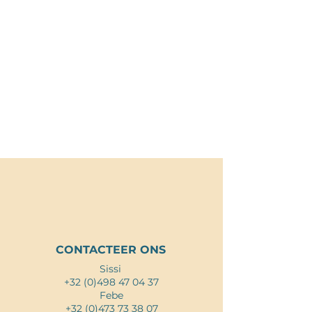
JIJ VERDIENT EEN
TIME-OUT IN
LIMBURG!
CONTACTEER ONS
Sissi
+32 (0)498 47 04 37
Febe
+32 (0)473 73 38 07